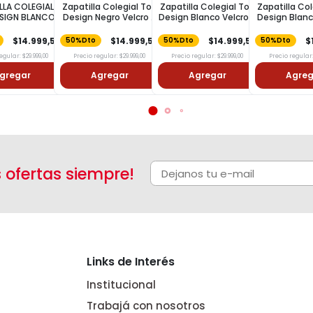
LLA COLEGIAL
Zapatilla Colegial Top
Zapatilla Colegial Top
Zapatilla Co
SIGN BLANCO
Design Negro Velcro T
Design Blanco Velcro T
Design Blan
ELC T 33
30
29
T 3
$14.999,50
$14.999,50
$14.999,50
$
50%Dto
50%Dto
50%Dto
egular: $29.999,00
Precio regular: $29.999,00
Precio regular: $29.999,00
Precio regular:
gregar
Agregar
Agregar
Agreg
s ofertas siempre!
Links de Interés
Institucional
Trabajá con nosotros