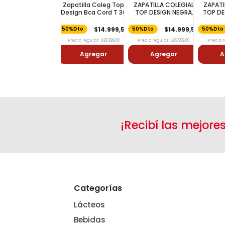
Zapatilla Coleg Top
ZAPATILLA COLEGIAL
ZAPATI
Design Bca Cord T 30
TOP DESIGN NEGRA
TOP DE
VELC T 33
V
$14.999,50
$14.999,50
50%Dto
50%Dto
50%Dto
Precio regular: $29.999,00
Precio regular: $29.999,00
Precio r
Agregar
Agregar
A
¡Recibí las mejore
Categorías
Lácteos
Bebidas