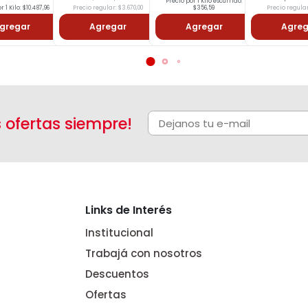
Precio por 1 Kilo escurrido:
r 1 Kilo: $10.487,96
Precio regular: $3.670,00
$356,59
Precio regular:
gregar
Agregar
Agregar
Agreg
s ofertas siempre!
Links de Interés
Institucional
Trabajá con nosotros
Descuentos
Ofertas