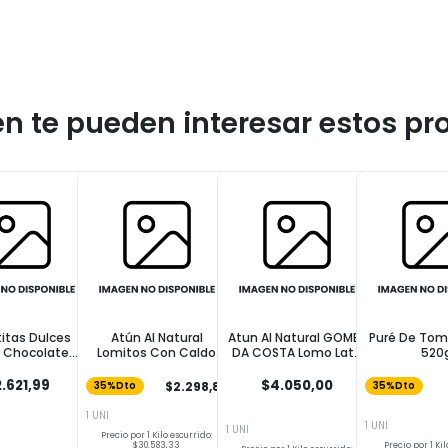
n te pueden interesar estos pr
titas Dulces
Atún Al Natural
Atun Al Natural GOMES
Puré De Tom
 Chocolate
Lomitos Con Caldo
DA COSTA Lomo Lata
520
linas 250g
Vegetal COTO 165g
170 Gr
.621,99
$4.050,00
$2.298,89
35%Dto
35%Dto
1 UNI
1 UNI
1 UNI
Precio por 1 Kilo escurrido:
$30.583,33
Precio por 1 Kilo