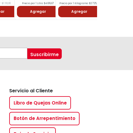
 $1.110,00
Precio por 1 Litro: $4.616,67
Precio por 1 Kilogramo: $2.725,00
Precio por 1 Litro: $4.65
ar
Agregar
Agregar
Agregar
Servicio al Cliente
Libro de Quejas Online
Botón de Arrepentimiento