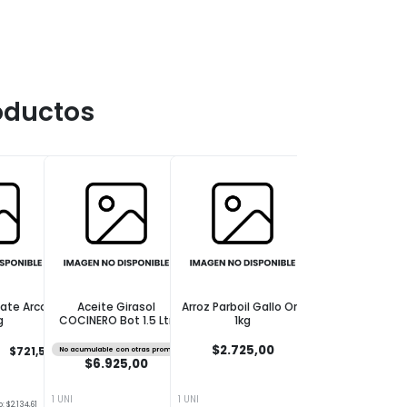
oductos
ate Arcor
Aceite Girasol
Arroz Parboil Gallo Oro
Aceite Girasol N
g
COCINERO Bot 1.5 Ltr
1kg
Botella 1.5 L
$2.725,00
$721,50
No acumulable con otras promos
No acumulable con otras
$6.925,00
$6.975,00
1 UNI
1 UNI
1 UNI
: $2.134,61