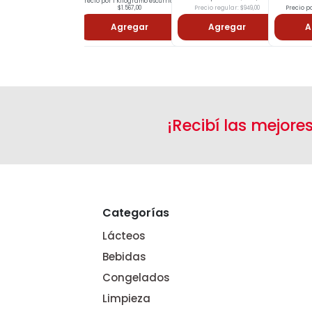
Precio por 1 Kilogramo escurrido:
$1.567,00
Precio regular: $949,00
Precio po
Agregar
Agregar
A
¡Recibí las mejore
Categorías
Lácteos
Bebidas
Congelados
Limpieza