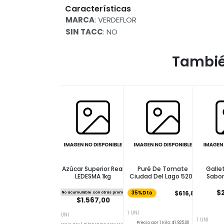
Características
MARCA
: VERDEFLOR
SIN TACC
: NO
Tambié
Azúcar Superior Real
Puré De Tomate
Galle
LEDESMA 1kg
Ciudad Del Lago 520g
Sabor
Choco
$2
$616,85
No acumulable con otras promos
35%Dto
$1.567,00
1 UNI
1 UNI
1 UNI
Precio por 1 Kilo: $1.825,00