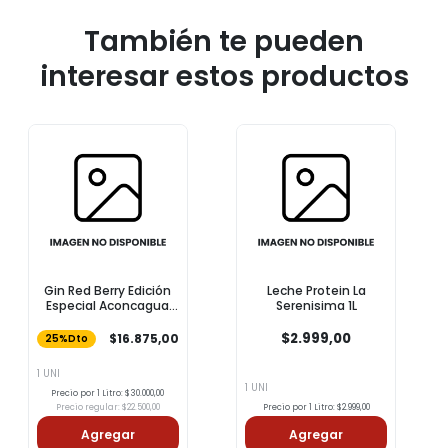
También te pueden
interesar estos productos
Gin Red Berry Edición
Leche Protein La
Especial Aconcagua
Serenisima 1L
750ml
$2.999,00
$16.875,00
25%Dto
1 UNI
1 UNI
Precio por 1 Litro: $30.000,00
Precio regular: $22.500,00
Precio por 1 Litro: $2.999,00
Agregar
Agregar