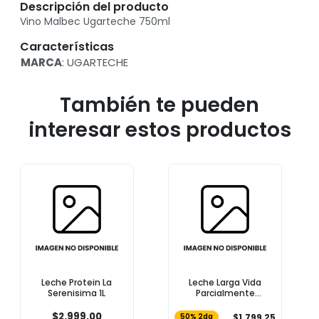
Descripción del producto
Vino Malbec Ugarteche 750ml
Características
MARCA
: UGARTECHE
También te pueden
interesar estos productos
Leche Protein La
Leche Larga Vida
Serenisima 1L
Parcialmente
Descremada COTO 1l
$2.999,00
$1.799,25
50% 2da