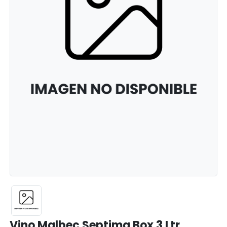
Vino Malbec Septima Box 3 Ltr