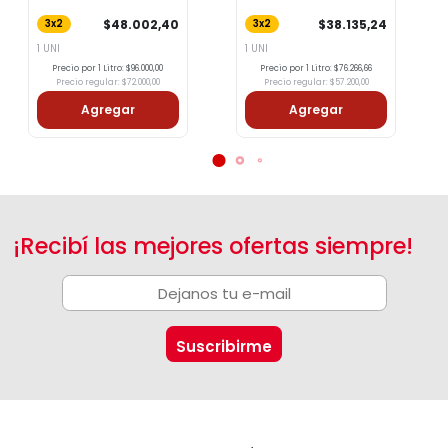
´750 Ml
$48.002,40
$38.135,24
3x2
3x2
1 UNI
1 UNI
Precio por 1 Litro: $96.000,00
Precio por 1 Litro: $76.266,66
Precio regular: $72.000,00
Precio regular: $57.200,00
Agregar
Agregar
¡Recibí las mejores ofertas siempre!