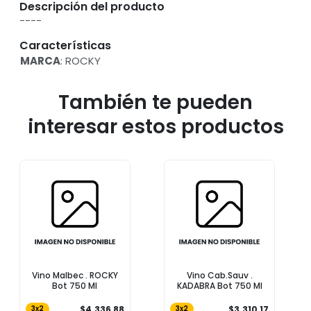
Descripción del producto
----
Características
MARCA
: ROCKY
También te pueden
interesar estos productos
Vino Malbec . ROCKY
Vino Cab.Sauv .
Bot 750 Ml
KADABRA Bot 750 Ml
$4.336,88
$3.310,17
3x2
3x2