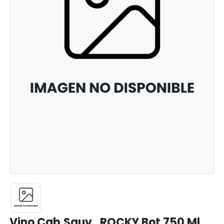
Vino Cab.Sauv . ROCKY Bot 750 Ml