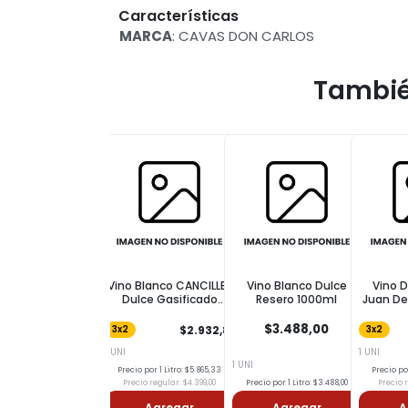
Características
MARCA
: CAVAS DON CARLOS
Tambié
Vino Blanco CANCILLER
Vino Blanco Dulce
Vino D
Dulce Gasificado
Resero 1000ml
Juan De
750ml
$3.488,00
$2.932,81
3x2
3x2
1 UNI
1 UNI
1 UNI
Precio por 1 Litro: $5.865,33
Precio por
Precio regular: $4.399,00
Precio por 1 Litro: $3.488,00
Precio r
Agregar
Agregar
A