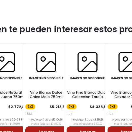
n te pueden interesar estos pr
ulce Natural
Vino Blanco Dulce
Vino Fino Blanco Dulce
Vino Blanco
 Juana 750ml
Chico Malo 750ml
Coleccion Tardía
Cazador 
Benjamin 750ml
$2.772,81
$5.213,59
$4.333,55
3x2
3x2
3x2
1 UNI
1 UNI
1 UNI
 1 Litro: $5.545,33
Precio por 1 Litro: $10.426,66
Precio por 1 Litro: $8.666,66
Precio por 1 Litr
egular: $4.159,00
Precio regular: $7.820,00
Precio regular: $6.500,00
Precio regular:
gregar
Agregar
Agregar
Agreg