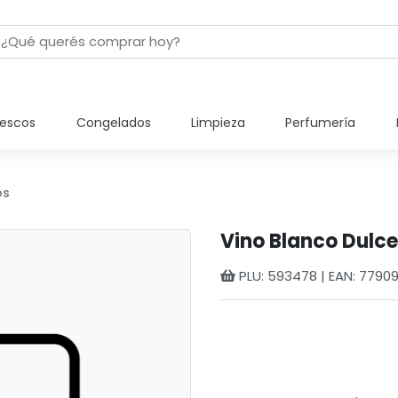
rescos
Congelados
Limpieza
Perfumería
os
Vino Blanco Dulc
PLU: 593478 | EAN: 779