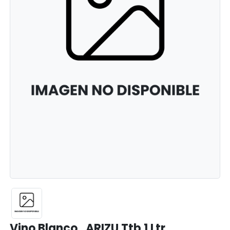
Vino Blanco . ARIZU Ttb 1 Ltr