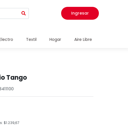
Ingresar
Electro
Textil
Hogar
Aire Libre
io Tango
8411100
: $1.239,67