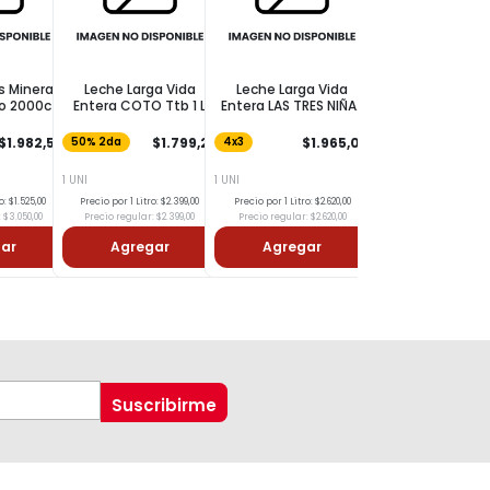
s Mineral
Leche Larga Vida
Leche Larga Vida
Rollo Cocina SU
io 2000c
Entera COTO Ttb 1 L
Entera LAS TRES NIÑAS
Clásico 50 Paños
Ttb 1l
$2.957,99
$1.982,50
$1.799,25
$1.965,00
50% 2da
4x3
1 UNI
1 UNI
1 UNI
o: $1.525,00
Precio por 1 Litro: $2.399,00
Precio por 1 Litro: $2.620,00
 $3.050,00
Precio regular: $2.399,00
Precio regular: $2.620,00
Precio por 1 Cuadrado: $
ar
Agregar
Agregar
Agregar