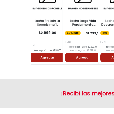
Leche Protein La
Leche Larga Vida
Leche
Serenisima 1L
Parcialmente
Descrem
Descremada COTO 1l
$2.999,00
$1.799,25
50% 2da
4x3
1 UNI
1 UNI
1 UNI
Precio por 1 Litro: $2.399,00
Precio po
Precio por 1 Litro: $2.999,00
Precio regular: $2.399,00
Precio r
Agregar
Agregar
A
¡Recibí las mejore