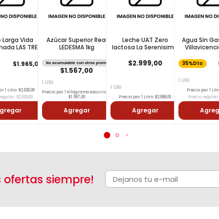
 Larga Vida
Azúcar Superior Real
Leche UAT Zero
Agua Sin Ga
ada LAS TRES
LEDESMA 1kg
lactosa La Serenisima
Villavicenc
NIÑAS 1l
1L
$2.999,00
$1.965,00
No acumulable con otras promos
35%Dto
$1.567,00
1 UNI
1 UNI
1 UNI
r 1 Litro: $2.620,00
Precio por 1 Litr
Precio por 1 Kilogramo escurrido:
egular: $2.620,00
$1.567,00
Precio por 1 Litro: $2.999,00
Precio regular:
gregar
Agregar
Agregar
Agreg
s ofertas siempre!