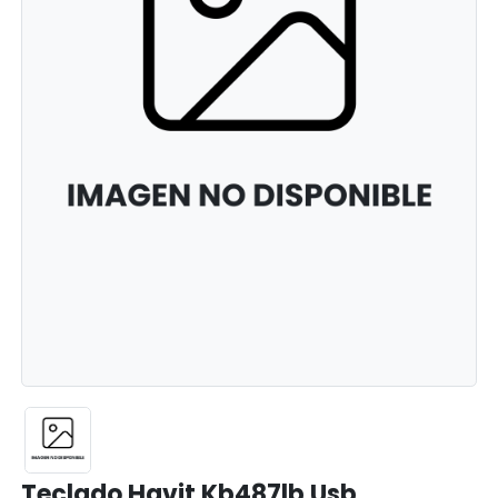
Teclado Havit Kb487lb Usb