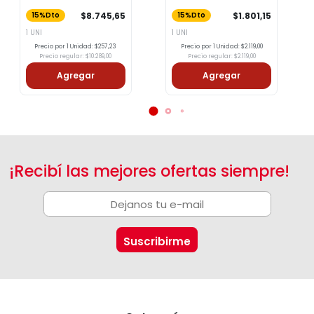
X 40 Und .
-
$8.745,65
$1.801,15
15%Dto
15%Dto
1 UNI
1 UNI
Precio por 1 Unidad: $257,23
Precio por 1 Unidad: $2.119,00
Precio regular: $10.289,00
Precio regular: $2.119,00
Agregar
Agregar
¡Recibí las mejores ofertas siempre!