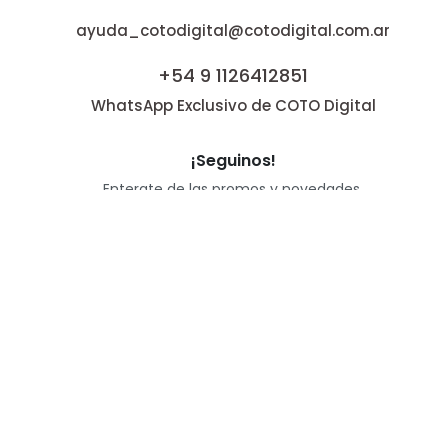
ayuda_cotodigital@cotodigital.com.ar
+54 9 1126412851
WhatsApp Exclusivo de COTO Digital
¡Seguinos!
Enterate de las promos y novedades.
2021 | Todos los derechos reservados - COTO C.I.C.S.A.