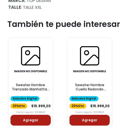
MARCA
: TOP DESIGN
TALLE
: TALLE XXL
También te puede interesar
Sweater Hombre
Sweater Hombre
Trenzado Manhattan
Cuello Redondo
Castaño Talle Xl
Manhattan Negro Talle
M
Exclusivo Digital
Exclusivo Digital
$15.999,20
$15.999,20
20%Dto
20%Dto
Precio regular: $19.999,00
Precio regular: $19.999,00
Agregar
Agregar