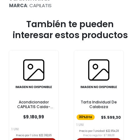
MARCA
: CAPILATIS
También te pueden
interesar estos productos
Acondicionador
Tarta Individual De
Ta
CAPILATIS Caida-
Calabaza
Ortiga Bot 410 Ml
$9.180,99
$5.599,30
30%Dto
30
1 UNI
1 UNI
1 UNI
Precio por 1 Unidad: $22.854,28
Prec
Precio por 1 Litro: $22.392,65
Precio regular: $7.999,00
P