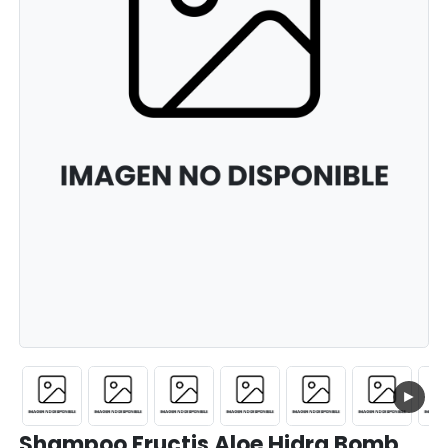
►
Shampoo Fructis Aloe Hidra Bomb