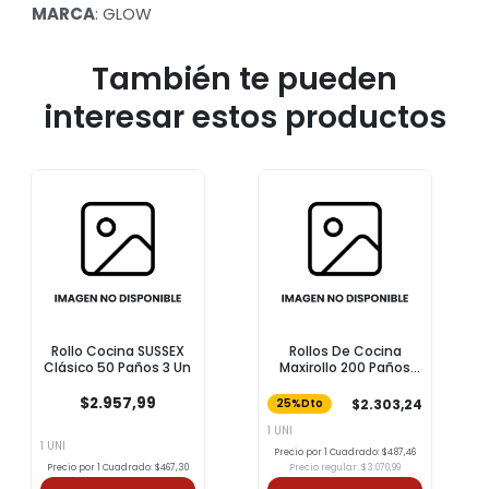
MARCA
: GLOW
También te pueden
interesar estos productos
Rollo Cocina SUSSEX
Rollos De Cocina
Clásico 50 Paños 3 Un
Maxirollo 200 Paños
FELPITA 2.8m
$2.957,99
$2.303,24
25%Dto
1 UNI
1 UNI
Precio por 1 Cuadrado: $487,46
Precio por 1 Cuadrado: $467,30
Precio regular: $3.070,99