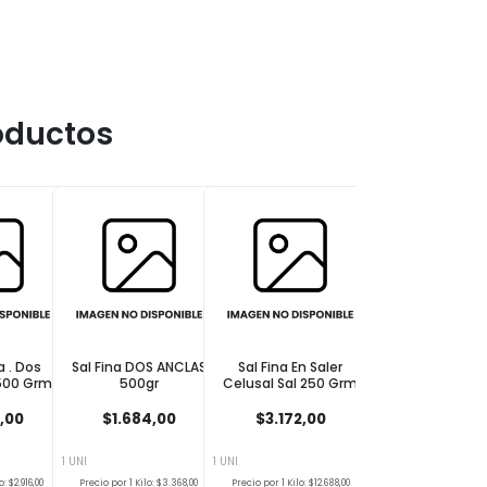
oductos
a . Dos
Sal Fina DOS ANCLAS
Sal Fina En Saler
Sal Fina Dos Anc
 500 Grm
500gr
Celusal Sal 250 Grm
500g
,00
$1.684,00
$3.172,00
$1.487,00
1 UNI
1 UNI
1 UNI
: $2.916,00
Precio por 1 Kilo: $3.368,00
Precio por 1 Kilo: $12.688,00
Precio por 1 Kilo: $2.97