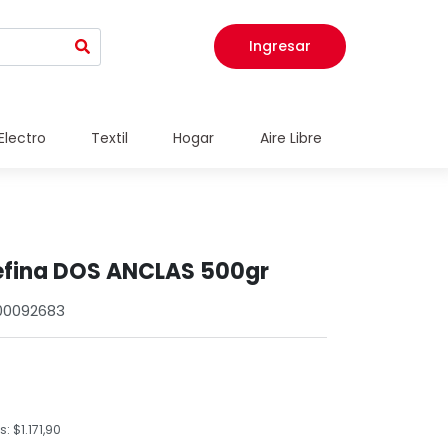
Ingresar
Electro
Textil
Hogar
Aire Libre
trefina DOS ANCLAS 500gr
900092683
 $1.171,90