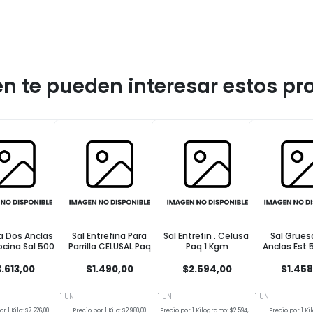
n te pueden interesar estos pr
na Dos Anclas
Sal Entrefina Para
Sal Entrefin . Celusal
Sal Grues
ocina Sal 500
Parrilla CELUSAL Paq
Paq 1 Kgm
Anclas Est
Grm
500 Grm
.613,00
$1.490,00
$2.594,00
$1.458
1 UNI
1 UNI
1 UNI
r 1 Kilo: $7.226,00
Precio por 1 Kilo: $2.980,00
Precio por 1 Kilogramo: $2.594,00
Precio por 1 Kilo