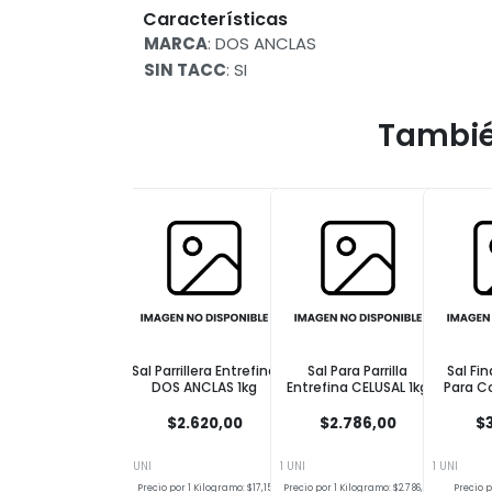
Características
MARCA
: DOS ANCLAS
SIN TACC
: SI
Tambié
Sal Parrillera Entrefina
Sal Para Parrilla
Sal Fi
DOS ANCLAS 1kg
Entrefina CELUSAL 1kg
Para C
$2.620,00
$2.786,00
$3
1 UNI
1 UNI
1 UNI
Precio por 1 Kilogramo: $17,15
Precio por 1 Kilogramo: $2.786,00
Precio po