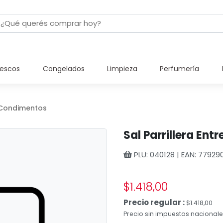
rescos
Congelados
Limpieza
Perfumería
Condimentos
Sal Parrillera En
PLU: 040128 | EAN: 7792
$1.418,00
Precio regular :
$1.418,00
Precio sin impuestos nacionales: