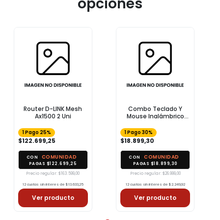
opciones
Router D-LINK Mesh
Combo Teclado Y
Ax1500 2 Uni
Mouse Inalámbrico
Havit KB254GC USB-A
Negro
1 Pago 25%
1 Pago 30%
$122.699,25
$18.899,30
COMUNIDAD
COMUNIDAD
CON
CON
PAGAS $122.699,25
PAGAS $18.899,30
Precio regular: $163.599,00
Precio regular: $26.999,00
12 cuotas sin interes de $13.633,25
12 cuotas sin interes de $2.249,92
Ver producto
Ver producto