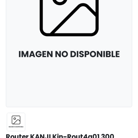
Router KANJI Kjn-Rout4a01 300