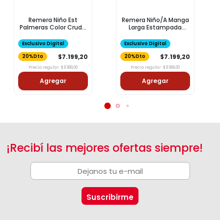
Remera Niño Est
Remera Niño/A Manga
Palmeras Color Crudo
Larga Estampada
Talle 1
Corazon Gris Talle 12
Exclusivo Digital
Exclusivo Digital
$7.199,20
$7.199,20
20%Dto
20%Dto
Precio regular: $8.999,00
Precio regular: $8.999,00
Agregar
Agregar
¡Recibí las mejores ofertas siempre!