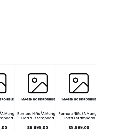
o/A Manga
Remera Niño/A Manga
Remera Niño/A Manga
Remera Niña/O 
tampada
Corta Estampada
Corta Estampada
Corta Estamp
o Talle 1
Flores Verde Talle 2
Frutas Crudo Talle 2
Frase Gris Tall
9,00
$8.999,00
$8.999,00
$8.999,00