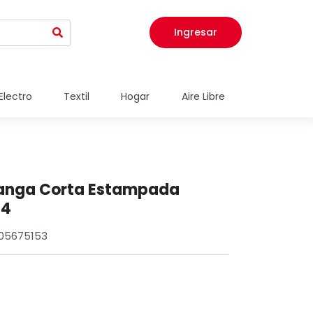
Ingresar
Electro
Textil
Hogar
Aire Libre
anga Corta Estampada
 4
005675153