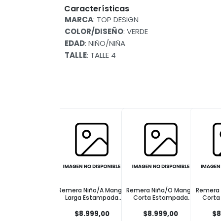
Características
MARCA
: TOP DESIGN
COLOR/DISEÑO
: VERDE
EDAD
: NIÑO/NIÑA
TALLE
: TALLE 4
mera Niño/A Manga
Remera Niña/O Manga
Remera Niño/A Manga
Remera
Larga Estampada
Corta Estampada
Corta Estampada
Cort
lores Crudo Talle 1
Flower Girl Rosa Talle 1
Flores Verde Talle 3
Palmer
$8.999,00
$8.999,00
$8.999,00
$