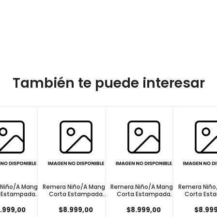
También te puede interesar
 Niño/A Manga
Remera Niño/A Manga
Remera Niño/A Manga
Remera Niñ
a Estampada
Corta Estampada
Corta Estampada
Corta Es
a Verde Talle 3
Flores Verde Talle 1
Palmera Verde Talle 4
Frutas Crud
8.999,00
$8.999,00
$8.999,00
$8.99