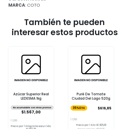
MARCA
: COTO
También te pueden
interesar estos productos
Azúcar Superior Real
Puré De Tomate
LEDESMA 1kg
Ciudad Del Lago 520g
$616,85
No acumulable con otras promos
35%Dto
$1.567,00
1 UNI
1 UNI
Precio por 1 Kilo: $1.825,00
Precio por 1 Kilogramo escurrido: