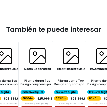
También te puede interesar
a dama Top
Pijama dama Top
Pijama dama Top
Pijama da
conj cam+pant
Design conj cam+pant
Design conj cam+pant
Design conj
al print ts
celeste ts
celeste txxl
celest
 Digital
Exclusivo Digital
Exclusivo Digital
Exclusivo Digi
$25.999,60
$25.999,60
$25.999,60
$
60%Dto
60%Dto
60%Dto
egular: $64.999,00
Precio regular: $64.999,00
Precio regular: $64.999,00
Precio regular: