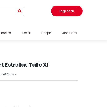
Ingresar
Electro
Textil
Hogar
Aire Libre
 Estrellas Talle Xl
005875157