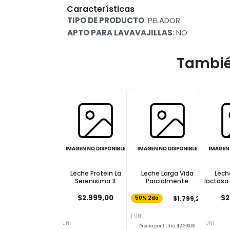
Características
TIPO DE PRODUCTO
: PELADOR
APTO PARA LAVAVAJILLAS
: NO
Tambié
Leche Protein La
Leche Larga Vida
Lech
Serenisima 1L
Parcialmente
lactosa
Descremada COTO 1l
$2.999,00
$2
$1.799,25
50% 2da
1 UNI
1 UNI
1 UNI
Precio por 1 Litro: $2.399,00