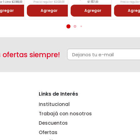
r 1 Litro: $2.999,00
Precio regular: $2.620,00
$1.567,00
Precio regular:
gregar
Agregar
Agregar
Agreg
s ofertas siempre!
Links de Interés
Institucional
Trabajá con nosotros
Descuentos
Ofertas