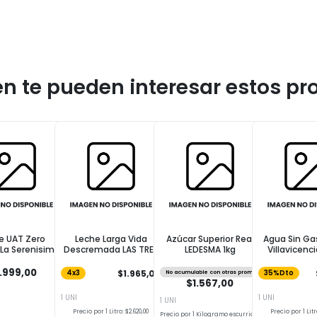
n te pueden interesar estos pr
e UAT Zero
Leche Larga Vida
Azúcar Superior Real
Agua Sin Ga
 La Serenisima
Descremada LAS TRES
LEDESMA 1kg
Villavicenc
1L
NIÑAS 1l
.999,00
$1.965,00
4x3
No acumulable con otras promos
35%Dto
$1.567,00
1 UNI
1 UNI
1 UNI
Precio por 1 Litro: $2.620,00
Precio por 1 Litr
Precio por 1 Kilogramo escurrido: