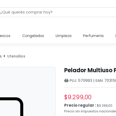
rescos
Congelados
Limpieza
Perfumería
s
Utensilios
Pelador Multiuso Pl
PLU: 570993 | EAN: 7031
$9.299,00
Precio regular :
$9.299,00
Precio sin impuestos nacionales