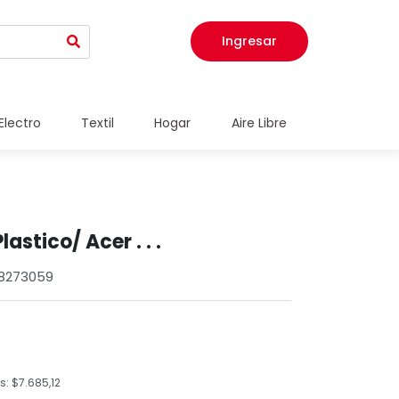
Ingresar
Electro
Textil
Hogar
Aire Libre
astico/ Acer . . .
58273059
: $7.685,12