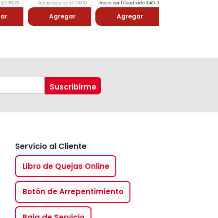
 $3.050,00
Precio regular: $2.399,00
Precio por 1 Cuadrado: $467,30
Precio regular: $2.620
ar
Agregar
Agregar
Agregar
Servicio al Cliente
Libro de Quejas Online
Botón de Arrepentimiento
Baja de Servicio