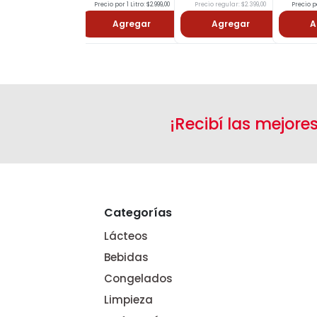
Precio por 1 Litro: $2.999,00
Precio regular: $2.399,00
Precio po
Agregar
Agregar
A
¡Recibí las mejore
Categorías
Lácteos
Bebidas
Congelados
Limpieza