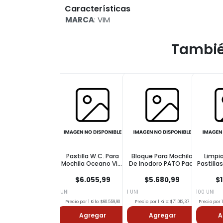
Características
MARCA
: VIM
Tambié
Pastilla W.C. Para
Bloque Para Mochila
Limpiador Inodoro
Li
Mochila Oceano Vim
De Inodoro PATO Pack
Pastillas Pato Lavanda
Blo
100g
X2 40gr X2
25gr
PA
$6.055,99
$5.680,99
$1.941,99
 UNI
1 UNI
100 UNI
100 UN
Precio por 1 Kilo: $60.559,90
Precio por 1 Kilo: $71.012,37
Precio por 100 Gramos: $7.767,96
Precio 
Agregar
Agregar
Agregar