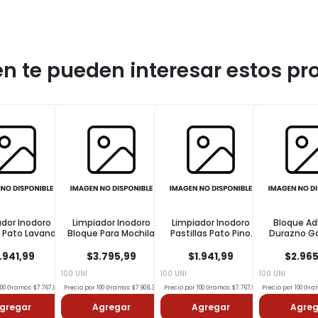
n te pueden interesar estos pr
mpiador Inodoro
Limpiador Inodoro
Bloque Adhesivo
Limpiad
que Para Mochila
Pastillas Pato Pino
Durazno Galáctico
Pastillas
TO Marina 40gr
25gr
PATO Purific 24.6g
$3.795,99
$1.941,99
$2.965,99
$1.
I
100 UNI
100 UNI
100 UNI
por 100 Gramos: $7.908,32
Precio por 100 Gramos: $7.767,96
Precio por 100 Gramos: $12.056,87
Precio por 100
Agregar
Agregar
Agregar
Ag