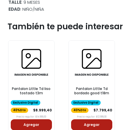
TALLE
: 9 MESES
EDAD
: NIÑO/NIÑA
También te puede interesar
Pantalon Little Td liso
Pantalon Little Td
tostado t3m
bordado good t18m
Exclusivo Digital
Exclusivo Digital
$8.999,40
$7.799,40
40%Dto
40%Dto
Precio regular: $14.999,00
Precio regular: $12.999,00
Agregar
Agregar