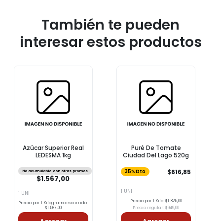
También te pueden
interesar estos productos
Azúcar Superior Real
Puré De Tomate
LEDESMA 1kg
Ciudad Del Lago 520g
$616,85
No acumulable con otras promos
35%Dto
$1.567,00
1 UNI
1 UNI
Precio por 1 Kilo: $1.825,00
Precio por 1 Kilogramo escurrido:
$1.567,00
Precio regular: $949,00