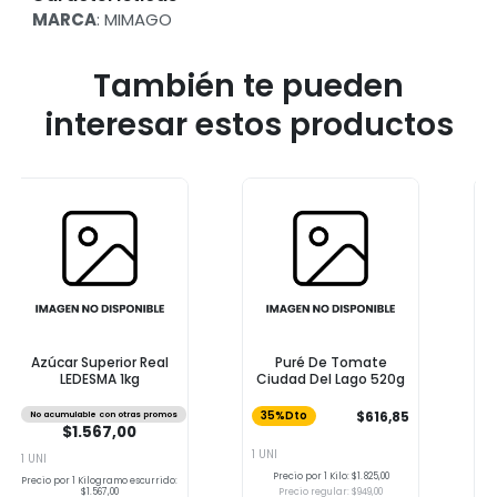
MARCA
: MIMAGO
También te pueden
interesar estos productos
Puré De Tomate
Galletitas Dulces
Ciudad Del Lago 520g
Sabor Chocolate
Chocolinas 250g
$2.621,99
$616,85
35%Dto
1 UNI
1 UNI
Precio por 1 Kilo: $1.825,00
Precio regular: $949,00
Precio por 1 Kilo: $10.487,96