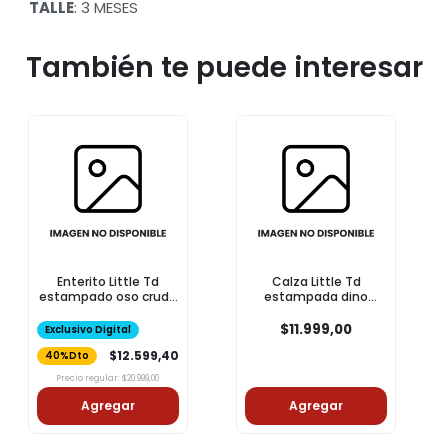
TALLE
: 3 MESES
También te puede interesar
Enterito Little Td
Calza Little Td
estampado oso crudo
estampada dino
t12m
celeste t12m
$11.999,00
Exclusivo Digital
$12.599,40
40%Dto
Precio regular: $20.999,00
Agregar
Agregar