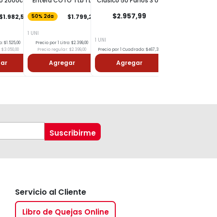
 Ttb 1 L
Clásico 50 Paños 3 Un
Entera LAS TRES NIÑAS
Ttb 1l
$2.957,99
$1.799,25
$1.965,00
4x3
No acumulable con otras
$10.499,00
1 UNI
1 UNI
o: $2.399,00
Precio por 1 Litro: $2.620,00
 $2.399,00
Precio por 1 Cuadrado: $467,30
Precio regular: $2.620,00
ar
Agregar
Agregar
Agregar
Servicio al Cliente
Libro de Quejas Online