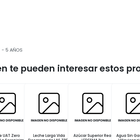
3 - 5 AÑOS
n te pueden interesar estos pr
 Larga Vida
Azúcar Superior Real
Agua Sin Gas Mineral
Leche Lar