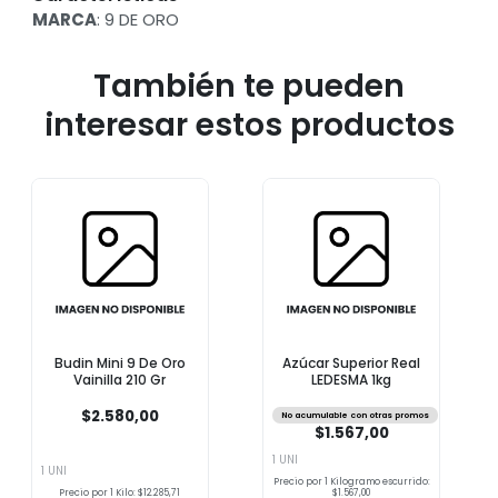
MARCA
: 9 DE ORO
También te pueden
interesar estos productos
Budin Mini 9 De Oro
Azúcar Superior Real
Vainilla 210 Gr
LEDESMA 1kg
$2.580,00
No acumulable con otras promos
$1.567,00
1 UNI
1 UNI
Precio por 1 Kilogramo escurrido:
Precio por 1 Kilo: $12.285,71
$1.567,00