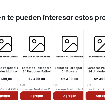
n te pueden interesar estos pr
s Polipapel X
Sorbetes Polipapel X
Sorbetes Polipapel X
Sorbetes Po
des Multicolor
24 Unidades Futbol
24 Flowers
24 Unidade
Colo
.599,00
$2.499,00
$2.499,00
$2.49
1 UNI
1 UNI
1 UNI
r 1 Unidad: $108,30
Precio por 1 Unidad: $104,13
Precio por 1 Unidad: $104,13
Precio por 1 Uni
gregar
Agregar
Agregar
Agreg