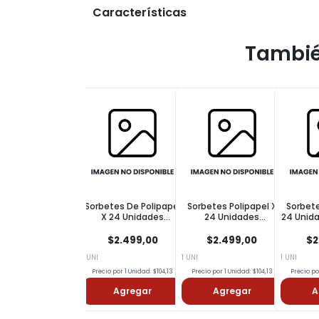
Características
Tambié
Sorbetes De Polipapel
Sorbetes Polipapel X
Sorbete
X 24 Unidades
24 Unidades
24 Unida
Plateados
Corazones
$2.499,00
$2.499,00
$2
1 UNI
1 UNI
1 UNI
Precio por 1 Unidad: $104,13
Precio por 1 Unidad: $104,13
Precio po
Agregar
Agregar
A