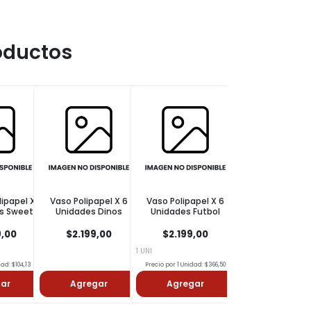
oductos
lipapel X
Vaso Polipapel X 6
Vaso Polipapel X 6
Plato Polipapel 1
s Sweet
Unidades Dinos
Unidades Futbol
X 6 Unidades Fu
rs
9,00
$2.199,00
$2.199,00
$2.599,00
1 UNI
1 UNI
dad: $104,13
Precio por 1 Unidad: $366,50
Precio por 1 Unidad: $3
ar
Agregar
Agregar
Agregar