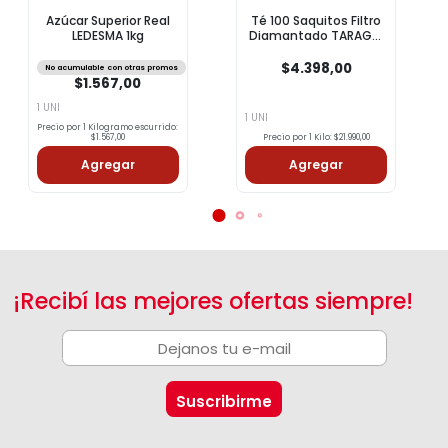
Azúcar Superior Real
Té 100 Saquitos Filtro
LEDESMA 1kg
Diamantado TARAGUI
200 Grm
$4.398,00
No acumulable con otras promos
$1.567,00
1 UNI
1 UNI
Precio por 1 Kilogramo escurrido:
$1.567,00
Precio por 1 Kilo: $21.990,00
Agregar
Agregar
¡Recibí las mejores ofertas siempre!