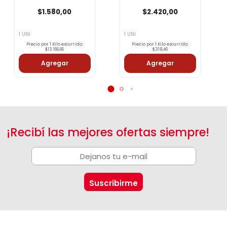
Desmenuzado Lata
170 Gr
$1.580,00
$2.420,00
1 UNI
1 UNI
Precio por 1 Kilo escurrido:
Precio por 1 Kilo escurrido:
$13.166,66
$318,46
Agregar
Agregar
¡Recibí las mejores ofertas siempre!