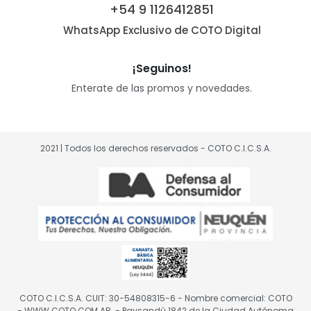
+54 9 1126412851
WhatsApp Exclusivo de COTO Digital
¡Seguinos!
Enterate de las promos y novedades.
2021 | Todos los derechos reservados - COTO C.I.C.S.A.
COTO C.I.C.S.A. CUIT: 30-54808315-6 - Nombre comercial: COTO
- WWW.COTO.COM.AR. - Paysandú 1842 de la Ciudad Autónoma