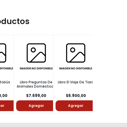
oductos
Autobús
Libro Preguntas De
Libro El Viaje De Tiara
Animales Domésticos
Y De Granja
0,00
$7.699,00
$6.900,00
ar
Agregar
Agregar