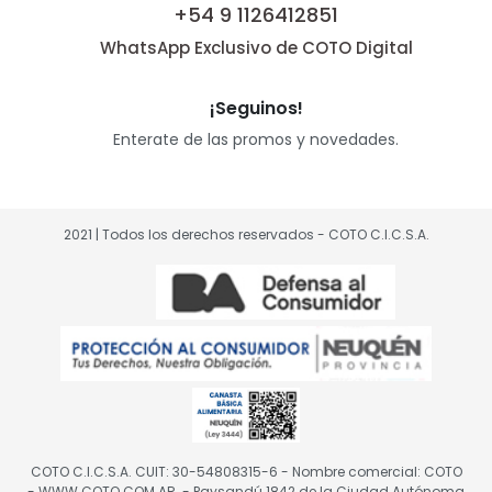
+54 9 1126412851
WhatsApp Exclusivo de COTO Digital
¡Seguinos!
Enterate de las promos y novedades.
2021 | Todos los derechos reservados - COTO C.I.C.S.A.
COTO C.I.C.S.A. CUIT: 30-54808315-6 - Nombre comercial: COTO
- WWW.COTO.COM.AR. - Paysandú 1842 de la Ciudad Autónoma