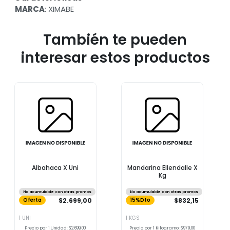
MARCA
: XIMABE
También te pueden
interesar estos productos
Albahaca X Uni
Mandarina Ellendalle X
Kg
No acumulable con otras promos
No acumulable con otras promos
$2.699,00
$832,15
Oferta
15%Dto
1 UNI
1 KGS
Precio por 1 Unidad: $2.699,00
Precio por 1 Kilogramo: $979,00