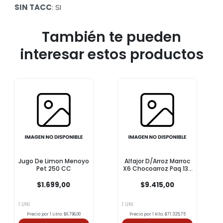
SIN TACC
: SI
También te pueden
interesar estos productos
Jugo De Limon Menoyo
Alfajor D/Arroz Marroc
Pet 250 CC
X6 Chocoarroz Paq 132
Grm
$1.699,00
$9.415,00
1 UNI
1 UNI
Precio por 1 Litro: $6.796,00
Precio por 1 Kilo: $71.325,75