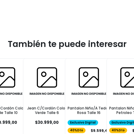
También te puede interesar
/Cordón Color
Jean C/Cordón Color
Pantalon Niño/A Teddy
Pantalon Niñ
e Talle 10
Verde Talle 6
Rosa Talle 16
Petroleo 
0.999,00
$30.999,00
Exclusivo Digital
Exclusivo Digi
$9.599,40
40%Dto
40%Dto