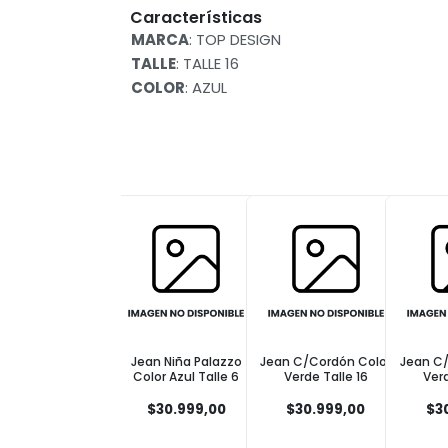
Características
MARCA
: TOP DESIGN
TALLE
: TALLE 16
COLOR
: AZUL
Jean Niña Palazzo
Jean C/Cordón Color
Jean C
Color Azul Talle 6
Verde Talle 16
Verd
$30.999,00
$30.999,00
$3