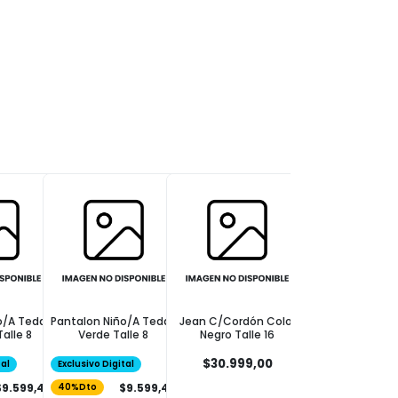
o/A Teddy
Pantalon Niño/A Teddy
Jean C/Cordón Color
Jean Niño Stra
Talle 8
Verde Talle 8
Negro Talle 16
Celeste Clar Tal
$30.999,00
$30.999,00
tal
Exclusivo Digital
$9.599,40
$9.599,40
40%Dto