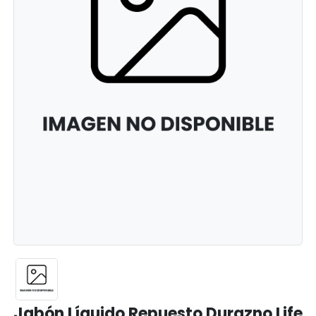
Jabón Líquido Repuesto Durazno Life