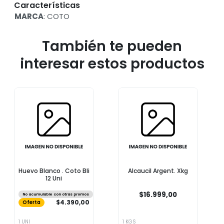
Características
MARCA
: COTO
También te pueden
interesar estos productos
Huevo Blanco . Coto Bli
Alcaucil Argent. Xkg
12 Uni
$16.999,00
No acumulable con otras promos
$4.390,00
Oferta
1 UNI
1 KGS