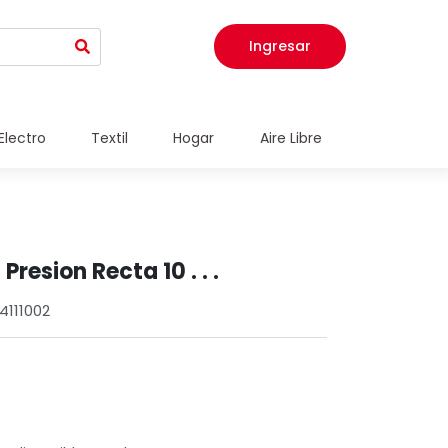
Ingresar
Electro
Textil
Hogar
Aire Libre
resion Recta 10 . . .
4111002