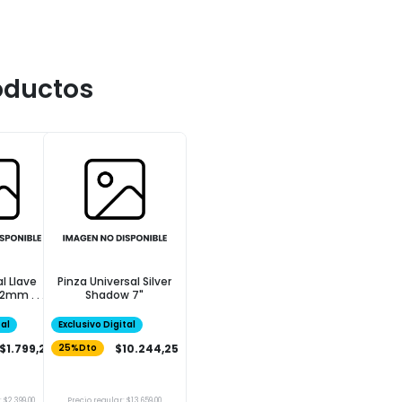
oductos
l Llave
Pinza Universal Silver
mm . . .
Shadow 7"
tal
Exclusivo Digital
$1.799,25
$10.244,25
25%Dto
 $2.399,00
Precio regular: $13.659,00