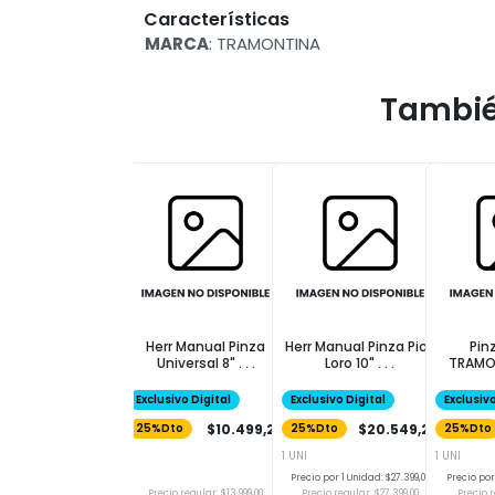
Características
MARCA
: TRAMONTINA
Tambié
Herr Manual Pinza
Herr Manual Pinza Pico
Pin
Universal 8" . . .
Loro 10" . . .
TRAMO
M
Exclusivo Digital
Exclusivo Digital
Exclusivo
$10.499,25
$20.549,25
25%Dto
25%Dto
25%Dto
1 UNI
1 UNI
Precio por 1 Unidad: $27.399,00
Precio por 
Precio regular: $13.999,00
Precio regular: $27.399,00
Precio r