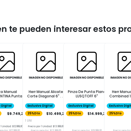
n te pueden interesar estos pr
za Manual
Herr Manual Alicate
Pinza De Punta Plana
Herr Manua
NTINA Punta
Corte Diagonal 6" . . .
LUSQTOFF 6"
Combinad 12
edia 6"
 Digital
Exclusivo Digital
Exclusivo Digital
Exclusivo Digi
$9.749,25
$10.499,25
$14.999,25
25%Dto
25%Dto
25%Dto
1 UNI
1 Unidad: $12.999,00
Precio por 1 Unidad: $13.999,00
egular: $12.999,00
Precio regular: $13.999,00
Precio regular: $19.999,00
Precio regular: