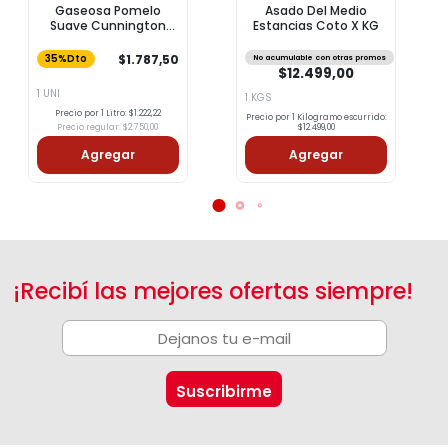
Gaseosa Pomelo
Asado Del Medio
Suave Cunnington
Estancias Coto X KG
2,25l
$1.787,50
35%Dto
No acumulable con otras promos
$12.499,00
1 UNI
1 KGS
Precio por 1 Litro: $1.222,22
Precio por 1 Kilogramo escurrido:
Precio regular: $2.750,00
$12.499,00
Agregar
Agregar
¡Recibí las mejores ofertas siempre!