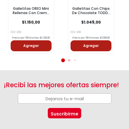
Galletitas OREO Mini
Galletitas Con Chips
Rellenas Con Crema
De Chocolate TODDY
Sabor Original 50g
50g
$1.150,00
$1.049,00
100 UNI
100 UNI
Precio por 100 Gramos: $2.300,00
Precio por 100 Gramos: $2.098,00
Agregar
Agregar
¡Recibí las mejores ofertas siempre!