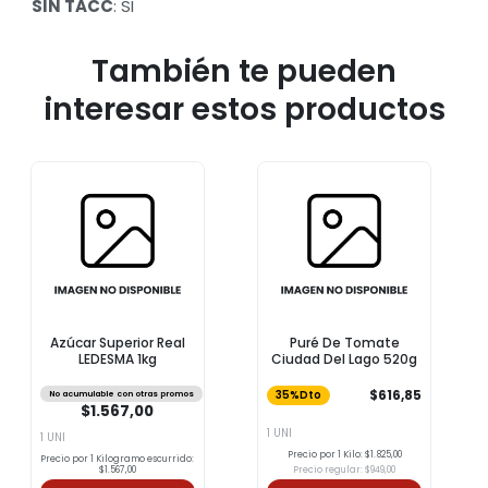
SIN TACC
: SI
También te pueden
interesar estos productos
Azúcar Superior Real
Puré De Tomate
LEDESMA 1kg
Ciudad Del Lago 520g
$616,85
No acumulable con otras promos
35%Dto
$1.567,00
1 UNI
1 UNI
Precio por 1 Kilo: $1.825,00
Precio por 1 Kilogramo escurrido:
$1.567,00
Precio regular: $949,00