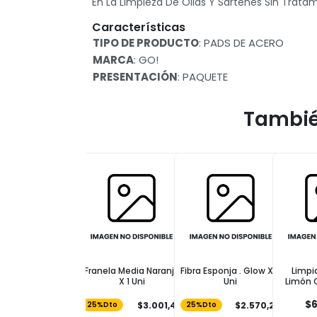
En La Limpieza De Ollas Y Sartenes Sin Trata
Características
TIPO DE PRODUCTO
: PADS DE ACERO
MARCA
: GO!
PRESENTACIÓN
: PAQUETE
Tambié
Franela Media Naranja
Fibra Esponja . Glow X 2
Limpi
X 1 Uni
Uni
Limón O
$6
$3.001,49
$2.570,24
25%Dto
25%Dto