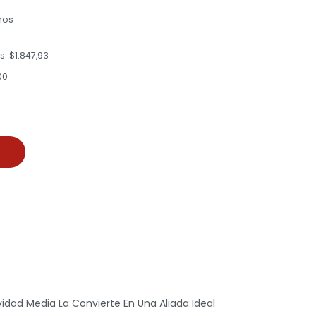
mos
: $1.847,93
,00
idad Media La Convierte En Una Aliada Ideal