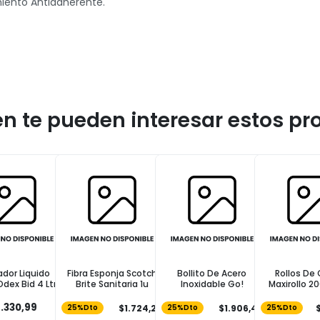
miento Antiadherente.
n te pueden interesar estos pr
ador Liquido
Fibra Esponja Scotch
Bollito De Acero
Rollos De
dex Bid 4 Ltr
Brite Sanitaria 1u
Inoxidable Go!
Maxirollo 2
FELPITA
.330,99
$1.724,24
$1.906,49
25%Dto
25%Dto
25%Dto