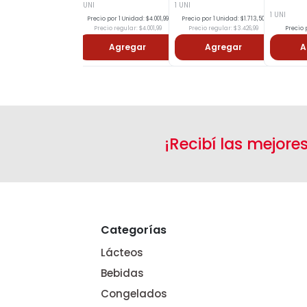
1 UNI
1 UNI
1 UNI
Precio por 1 Unidad: $4.001,99
Precio por 1 Unidad: $1.713,50
Precio regular: $4.001,99
Precio regular: $3.426,99
Precio p
Agregar
Agregar
A
¡Recibí las mejore
Categorías
Lácteos
Bebidas
Congelados