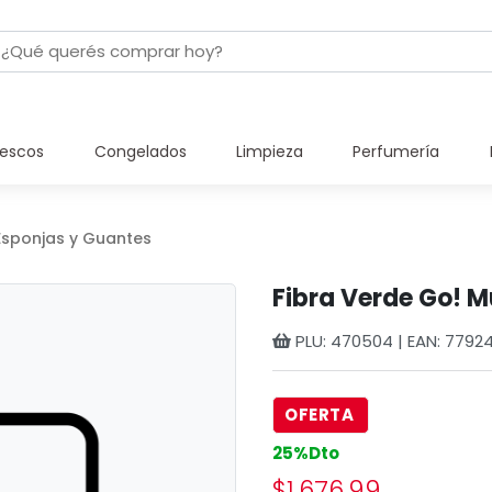
rescos
Congelados
Limpieza
Perfumería
Esponjas y Guantes
Fibra Verde Go! M
PLU: 470504 | EAN: 7792
OFERTA
25%Dto
$1.676,99