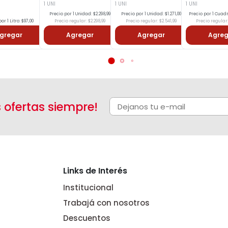
1 UNI
1 UNI
1 UNI
Precio por 1 Unidad: $2.298,99
Precio por 1 Unidad: $1.271,00
Precio por 1 Cuad
or 1 Litro: $97,00
Precio regular: $2.298,99
Precio regular: $2.541,99
Precio regular:
gregar
Agregar
Agregar
Agreg
s ofertas siempre!
Links de Interés
Institucional
Trabajá con nosotros
Descuentos