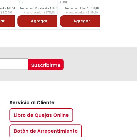
1 UNI
1 UNI
1 UNI
rado: $487,46
Precio por 1 Cuadrado: $368,91
Precio por 1 Litro: $8.588,86
Precio por 1 Cuadrado: $
 $3.070,99
Precio regular: $2.799,99
Precio regular: $3.864,99
Precio regular: $4.220
ar
Agregar
Agregar
Agregar
Servicio al Cliente
Libro de Quejas Online
Botón de Arrepentimiento