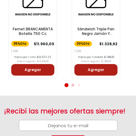
Fernet BRANCAMENTA
Sándwich Triple Pan
Botella 750 Cc
Negro Jamón Y
Lechuga 1u
$11.960,00
$1.328,92
35%Dto
30%Dto
1 UNI
1 UNI
Precio por 1 Litro: $24.533,33
Precio por 1 Unidad: $1.899,00
Precio regular: $18.400,00
Precio regular: $1.899,00
Agregar
Agregar
¡Recibí las mejores ofertas siempre!