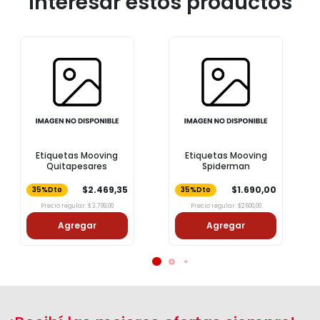
interesar estos productos
Etiquetas Mooving
Etiquetas Mooving
Quitapesares
Spiderman
$2.469,35
$1.690,00
35%Dto
35%Dto
Precio regular: $3.799,00
Precio regular: $2.600,00
Agregar
Agregar