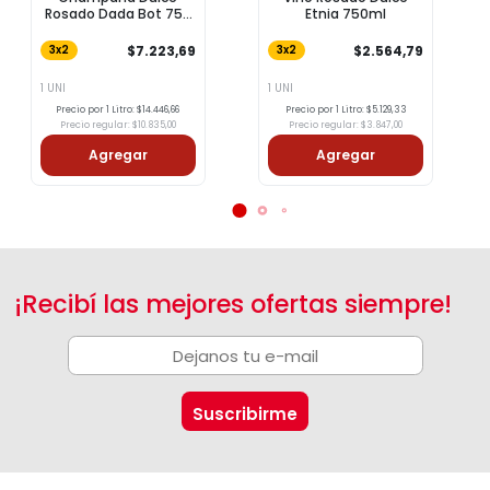
Rosado Dada Bot 750
Etnia 750ml
Ml
$7.223,69
$2.564,79
3x2
3x2
1 UNI
1 UNI
Precio por 1 Litro: $14.446,66
Precio por 1 Litro: $5.129,33
Precio regular: $10.835,00
Precio regular: $3.847,00
Agregar
Agregar
¡Recibí las mejores ofertas siempre!