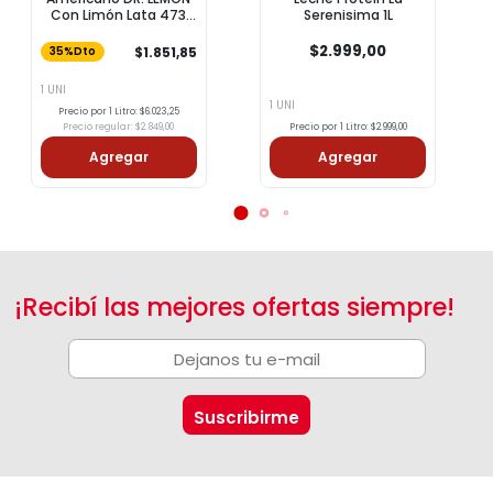
Con Limón Lata 473
Serenisima 1L
Cc
$2.999,00
$1.851,85
35%Dto
1 UNI
1 UNI
Precio por 1 Litro: $6.023,25
Precio regular: $2.849,00
Precio por 1 Litro: $2.999,00
Agregar
Agregar
¡Recibí las mejores ofertas siempre!