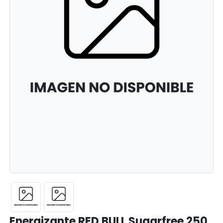
Energizante RED BULL Sugarfree 250